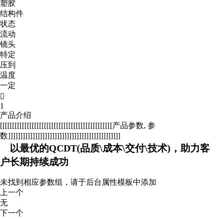
塑胶
结构件
状态
流动
镜头
特定
压到
温度
一定

1
产品介绍
[[[[[[[[[[[[[[[[[[[[[[[[[[[[[[[[[[[[[[[[[[[[[[产品参数, 参
数]]]]]]]]]]]]]]]]]]]]]]]]]]]]]]]]]]]]]]]]]]]]]]
以最优的QCDT(品质\成本\交付\技术)，助力客
户长期持续成功
未找到相应参数组，请于后台属性模板中添加
上一个
无
下一个