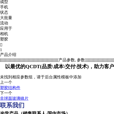
成型
手机
状态
大批量
流动
应用于
相机
塑胶

1
产品介绍
[[[[[[[[[[[[[[[[[[[[[[[[[[[[[[[[[[[[[[[[[[[[[[产品参数, 参数]]]]]]]]]]]]]]]]]]]]]]]]]
以最优的QCDT(品质\成本\交付\技术)，助力客
未找到相应参数组，请于后台属性模板中添加
上一个
塑胶结构件
下一个
非球面玻璃镜片
联系我们
光学产品（销售联系人-国内市场） Optical produc