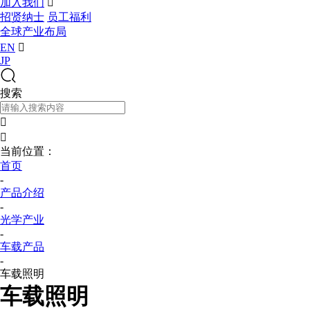
加入我们

招贤纳士
员工福利
全球产业布局
EN

JP
搜索


当前位置：
首页
-
产品介绍
-
光学产业
-
车载产品
-
车载照明
车载照明