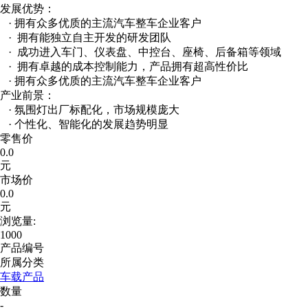
发展优势：
· 拥有众多优质的主流汽车整车企业客户
· 拥有能独立自主开发的研发团队
· 成功进入车门、仪表盘、中控台、座椅、后备箱等领域
· 拥有卓越的成本控制能力，产品拥有超高性价比
· 拥有众多优质的主流汽车整车企业客户
产业前景：
· 氛围灯出厂标配化，市场规模庞大
· 个性化、智能化的发展趋势明显
零售价
0.0
元
市场价
0.0
元
浏览量:
1000
产品编号
所属分类
车载产品
数量
-