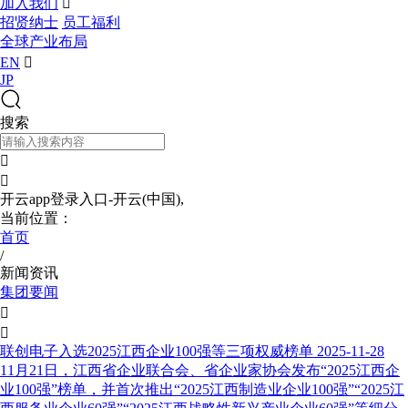
加入我们

招贤纳士
员工福利
全球产业布局
EN

JP
搜索


开云app登录入口-开云(中国),
当前位置：
首页
/
新闻资讯
集团要闻


联创电子入选2025江西企业100强等三项权威榜单
2025-11-28
11月21日，江西省企业联合会、省企业家协会发布“2025江西企
业100强”榜单，并首次推出“2025江西制造业企业100强”“2025江