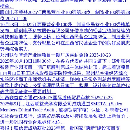
西服务业企业60强”“2025江西战略性新兴产业企业60强”等细分
榜单。
联创电子荣登2025江西民营企业100强第38位、制造业100强第28
位
2025-11-06
10月28日，2025江西民营企业100强、制造业民营企业100强榜单
发布。联创电子科技股份有限公司凭借卓越的经营业绩与持续的
科技创新能力，强势上榜，位列江西民营企业第38位、制造业民
营企业第28位，充分彰显公司在江西省民营企业中的良好发展态
势与综合实力。
郑州联创智造产业园项目一期厂房喜封金顶
2025-10-23
2025年10月18日10时36分，在各方代表的共同见证下，郑州联创
智造产业园项目一期厂房顺利完成主体结构封顶，标志着该项目
自4月13日开工以来取得重要阶段性成果。郑州航空港经济综合
实验区招商工作部党组书记杨清、联创电子常务副总裁罗顺根等
领导出席仪式，公司管理团队及施工、监理、设计等参建单位代
表共同见证这一重要时刻。
江西联益首次通过SMETA国际道德贸易审核
2025-10-23
2025年9月，江西联益光学有限公司成功通过SMETA（Sedex
Members Ethical Trade Audit，道德贸易审核）认证，标志着公司
在社会责任履行、道德贸易实践及可持续发展领域迈上新台阶，
进一步巩固行业合规标杆地位。
喜报！联信康成功获批2025年第一批国家“两新”建设项目支