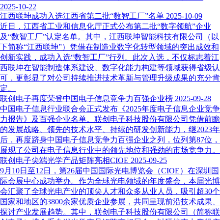
2025-10-22
江西联坤成功入选江西省第二批“数智工厂”名单
2025-10-09
近日，江西省工业和信息化厅正式公布第二批“数字领航”企业
及“数智工厂”认定名单。其中，江西联坤智能科技有限公司（以
下简称“江西联坤”）凭借在制造业数字化转型领域的突出成效和
创新实践，成功入选“数智工厂”行列。此次入选，不仅标志着江
西联坤在智能制造体系建设、数字化能力构建等领域获得省级认
可，更彰显了对公司持续推进技术革新与管理升级成果的充分肯
定。
联创电子再度荣登中国电子信息竞争力百强企业榜
2025-09-28
中国电子信息行业联合会正式发布《2025年度电子信息企业竞争
力报告》及百强企业名单。联创电子科技股份有限公司凭借前瞻
的发展战略、领先的技术水平、持续的研发创新能力，继2023年
后，再度跻身中国电子信息竞争力百强企业之列，位列第87位，
展现了公司在电子信息行业中的领先地位和强劲的市场竞争力。
联创电子尖端光学产品矩阵亮相CIOE
2025-09-25
9月10日至12日，第26届中国国际光电博览会（CIOE）在深圳国
际会展中心成功举办。作为全球光电领域的年度盛会，本届光博
会汇聚了全球光电产业的顶尖人才和众多从业人员，吸引超30个
国家和地区的3800余家优质企业参展，共同呈现前沿技术成果、
探讨产业发展趋势。其中，联创电子科技股份有限公司（简称联