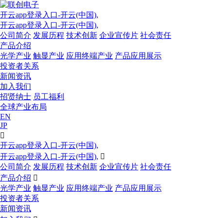
开云app登录入口-开云(中国),
开云app登录入口-开云(中国),
公司简介
发展历程
技术创新
企业宣传片
社会责任
产品介绍
光学产业
触显产业
应用终端产业
产品应用展示
投资者关系
新闻资讯
加入我们
招贤纳士
员工福利
全球产业布局
EN
JP

开云app登录入口-开云(中国),
开云app登录入口-开云(中国),

公司简介
发展历程
技术创新
企业宣传片
社会责任
产品介绍

光学产业
触显产业
应用终端产业
产品应用展示
投资者关系
新闻资讯